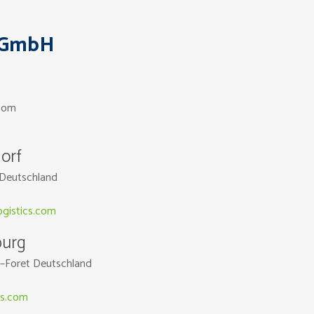
s GmbH
.com
orf
Deutschland
ogistics.com
burg
–
Foret Deutschland
cs.com