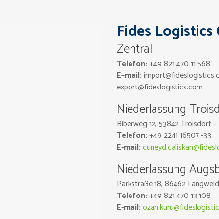
Fides Logistic
Zentral
Telefon:
+49 821
470 11 568
E
–
mail:
import@fideslogistics
export@fideslogistics.com
Niederlassung Troisd
Biberweg 12, 53842 Troisdorf –
Telefon:
+49 2241 16507 -33
E-mail:
cuneyd.caliskan@fidesl
Niederlassung Augs
Parkstraße 18, 86462 Langweid
Telefon:
+49 821
470 13 108
E-mail:
ozan.kuru@fideslogisti