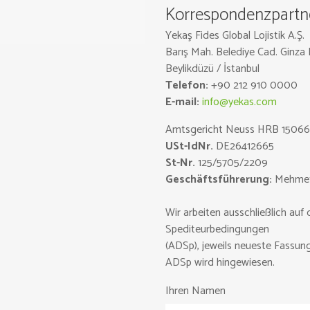
Korrespondenzpartne
Yekaş Fides Global Lojistik A.Ş.
Barış Mah. Belediye Cad. Ginza 
Beylikdüzü / İstanbul
Telefon:
+90 212 910 0000
E-mail:
info@yekas.com
Amtsgericht Neuss HRB 15066
USt-IdNr.
DE26412665
St-Nr.
125/5705/2209
Geschäftsführerung:
Mehmet 
Wir arbeiten ausschließlich au
Spediteurbedingungen
(ADSp), jeweils neueste Fassung
ADSp wird hingewiesen.
Ihren Namen